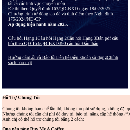
tất cả các lĩnh vực chuyên môn
Đề thi theo Quyết định 163/QD-BXD ngày 18/02/2025.
Chương trình tự động tạo đề và tính điểm theo Nghị định
175/2024/ND-CP.
Áp dụng hiện hành năm 2025.
Câu hỏi Hạng 1
Câu hỏi Hạng 2
Câu hỏi Hạng 3
Bản pdf câu
hỏi theo QĐ 163/QĐ-BXD
390 câu hỏi Đấu thấu
Hướng dẫn
Lỗi và Báo lỗi
Liên hệ
Điều khoản sử dụng
Chính
sách bảo mật
Hỗ Trợ Chúng Tôi
Chúng tôi không hạn chế lần thi, không thu phí sử dụng, không đặt q
Nhưng chúng tôi cần chi phí để duy trì, bảo trì, nâng cấp hệ thống.
(*)
Anh chị có thể hỗ trợ chúng tôi bằng 2 cách:
Qua nền tảng Buy Me A Coffee