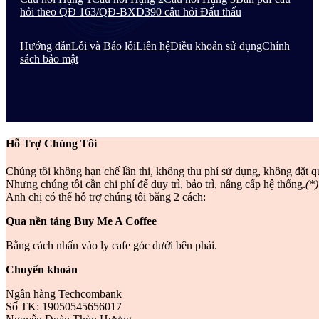
hỏi theo QĐ 163/QĐ-BXD
390 câu hỏi Đấu thấu
Hướng dẫn
Lỗi và Báo lỗi
Liên hệ
Điều khoản sử dụng
Chính
sách bảo mật
Hỗ Trợ Chúng Tôi
Chúng tôi không hạn chế lần thi, không thu phí sử dụng, không đặt q
Nhưng chúng tôi cần chi phí để duy trì, bảo trì, nâng cấp hệ thống.
(*)
Anh chị có thể hỗ trợ chúng tôi bằng 2 cách:
Qua nền tảng Buy Me A Coffee
Bằng cách nhấn vào ly cafe góc dưới bên phải.
Chuyển khoản
Ngân hàng Techcombank
Số TK: 19050545656017